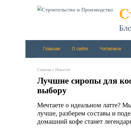
Перейти
С
к
контенту
Бло
Главная
О сайте
Читаемое
Главная
»
Новости
Лучшие сиропы для коф
выбору
Мечтаете о идеальном латте? Мы
лучше, разберем составы и под
домашний кофе станет легенда