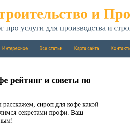
троительство и Про
г про услуги для производства и стро
Интересное
Все статьи
Карта сайта
Контакт
е рейтинг и советы по
 расскажем, сироп для кофе какой
елимся секретами профи. Ваш
рным!