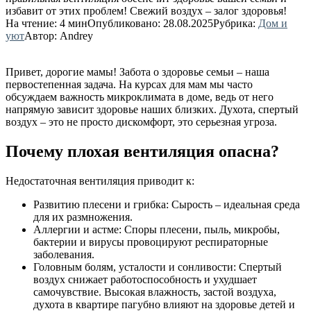
избавит от этих проблем! Свежий воздух – залог здоровья!
На чтение:
4 мин
Опубликовано:
28.08.2025
Рубрика:
Дом и
уют
Автор:
Andrey
Привет, дорогие мамы! Забота о здоровье семьи – наша
первостепенная задача. На курсах для мам мы часто
обсуждаем важность микроклимата в доме, ведь от него
напрямую зависит здоровье наших близких. Духота, спертый
воздух – это не просто дискомфорт, это серьезная угроза.
Почему плохая вентиляция опасна?
Недостаточная вентиляция приводит к:
Развитию плесени и грибка: Сырость – идеальная среда
для их размножения.
Аллергии и астме: Споры плесени, пыль, микробы,
бактерии и вирусы провоцируют респираторные
заболевания.
Головным болям, усталости и сонливости: Спертый
воздух снижает работоспособность и ухудшает
самочувствие. Высокая влажность, застой воздуха,
духота в квартире пагубно влияют на здоровье детей и