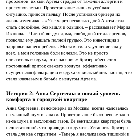
проблемой: их сын Артем страдал от тяжелой аллергии и
приступов астмы. Проветривание лишь усугубляло
ситуацию, принося пыльцу. После установки бризера их
жизнь изменилась. «Уже через несколько дней Артем стал
спать спокойнее, без кашля и одышки, – рассказывает Мария
Иванова. – Чистый воздух дома, свободный от аллергенов,
позволил ему дышать полной грудью. Это инвестиция в
здоровье нашего ребенка. Мы заметили улучшение сна у
всех, а мои головные боли исчезли. Это не просто
очиститель воздуха, это спасение.» Бризер обеспечил
постоянный приток свежего воздуха, эффективно
осуществляя фильтрацию воздуха от мельчайших частиц, что
стало ключевым в борьбе с недугом Артема.
История 2: Анна Сергеевна и новый уровень
комфорта в городской квартире
Анна Сергеевна, пенсионерка из Москвы, всегда жаловалась
на уличный шум и запахи. Проветривание было невозможно
из-за шума и выхлопных газов. Ее вентиляция квартиры была
недостаточной, что приводило к духоте. Установка бризера
стала для нее открытием. «Теперь я наслаждаюсь тишиной и