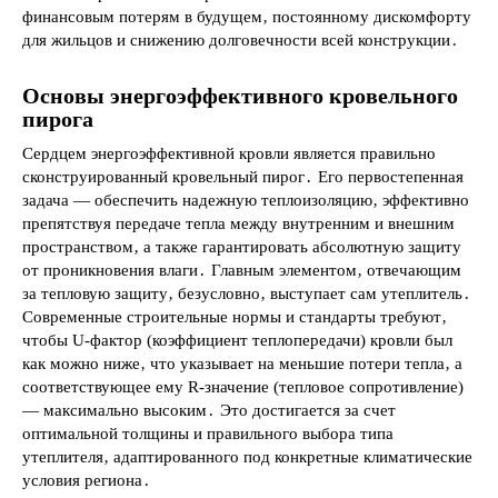
финансовым потерям в будущем‚ постоянному дискомфорту
для жильцов и снижению долговечности всей конструкции․
Основы энергоэффективного кровельного
пирога
Сердцем энергоэффективной кровли является правильно
сконструированный кровельный пирог․ Его первостепенная
задача — обеспечить надежную теплоизоляцию‚ эффективно
препятствуя передаче тепла между внутренним и внешним
пространством‚ а также гарантировать абсолютную защиту
от проникновения влаги․ Главным элементом‚ отвечающим
за тепловую защиту‚ безусловно‚ выступает сам утеплитель․
Современные строительные нормы и стандарты требуют‚
чтобы U-фактор (коэффициент теплопередачи) кровли был
как можно ниже‚ что указывает на меньшие потери тепла‚ а
соответствующее ему R-значение (тепловое сопротивление)
— максимально высоким․ Это достигается за счет
оптимальной толщины и правильного выбора типа
утеплителя‚ адаптированного под конкретные климатические
условия региона․