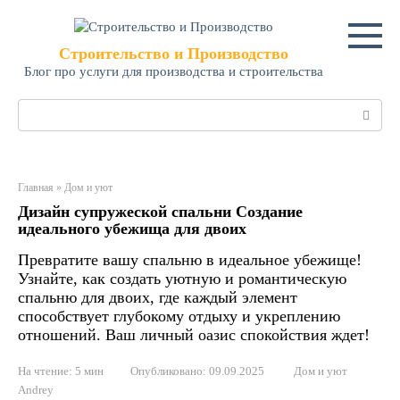
Перейти
к
контенту
Строительство и Производство
Блог про услуги для производства и строительства
Поиск:
Главная
»
Дом и уют
Дизайн супружеской спальни Создание
идеального убежища для двоих
Превратите вашу спальню в идеальное убежище!
Узнайте, как создать уютную и романтическую
спальню для двоих, где каждый элемент
способствует глубокому отдыху и укреплению
отношений. Ваш личный оазис спокойствия ждет!
На чтение:
5 мин
Опубликовано:
09.09.2025
Дом и уют
Andrey