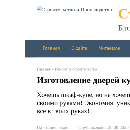
Перейти
С
к
контенту
Бло
Главная
О сайте
Читаемое
Главная
»
Ремонт и строительство
Изготовление дверей к
Хочешь шкаф-купе, но не хочеш
своими руками! Экономия, уника
все в твоих руках!
На чтение:
5 мин
Опубликовано:
28.08.2025