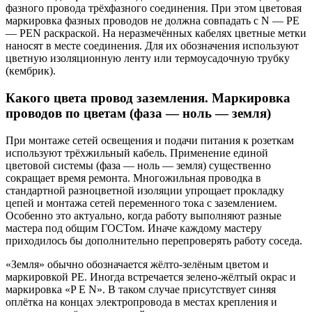
фазного провода трёхфазного соединения. При этом цветовая
маркировка фазных проводов не должна совпадать с N — PE
— PEN раскраской. На неразмечённых кабелях цветные метки
наносят в месте соединения. Для их обозначения используют
цветную изоляционную ленту или термоусадочную трубку
(кембрик).
Какого цвета провод заземления. Маркировка
проводов по цветам (фаза — ноль — земля)
При монтаже сетей освещения и подачи питания к розеткам
используют трёхжильный кабель. Применение единой
цветовой системы (фаза — ноль — земля) существенно
сокращает время ремонта. Многожильная проводка в
стандартной разноцветной изоляции упрощает прокладку
цепей и монтажа сетей переменного тока с заземлением.
Особенно это актуально, когда работу выполняют разные
мастера под общим ГОСТом. Иначе каждому мастеру
приходилось бы дополнительно перепроверять работу соседа.
«Земля» обычно обозначается жёлто-зелёным цветом и
маркировкой PE. Иногда встречается зелено-жёлтый окрас и
маркировка «P E N». В таком случае присутствует синяя
оплётка на концах электропровода в местах крепления и