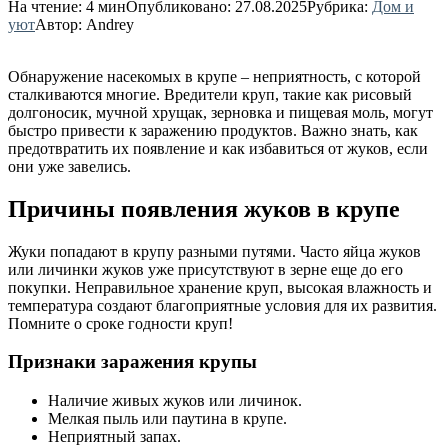
На чтение:
4 мин
Опубликовано:
27.08.2025
Рубрика:
Дом и
уют
Автор:
Andrey
Обнаружение насекомых в крупе – неприятность, с которой
сталкиваются многие. Вредители круп, такие как рисовый
долгоносик, мучной хрущак, зерновка и пищевая моль, могут
быстро привести к заражению продуктов. Важно знать, как
предотвратить их появление и как избавиться от жуков, если
они уже завелись.
Причины появления жуков в крупе
Жуки попадают в крупу разными путями. Часто яйца жуков
или личинки жуков уже присутствуют в зерне еще до его
покупки. Неправильное хранение круп, высокая влажность и
температура создают благоприятные условия для их развития.
Помните о сроке годности круп!
Признаки заражения крупы
Наличие живых жуков или личинок.
Мелкая пыль или паутина в крупе.
Неприятный запах.