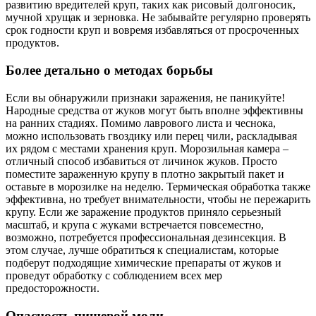
развитию вредителей круп, таких как рисовый долгоносик,
мучной хрущак и зерновка. Не забывайте регулярно проверять
срок годности круп и вовремя избавляться от просроченных
продуктов.
Более детально о методах борьбы
Если вы обнаружили признаки заражения, не паникуйте!
Народные средства от жуков могут быть вполне эффективны
на ранних стадиях. Помимо лаврового листа и чеснока,
можно использовать гвоздику или перец чили, раскладывая
их рядом с местами хранения круп. Морозильная камера –
отличный способ избавиться от личинок жуков. Просто
поместите зараженную крупу в плотно закрытый пакет и
оставьте в морозилке на неделю. Термическая обработка также
эффективна, но требует внимательности, чтобы не пережарить
крупу. Если же заражение продуктов приняло серьезный
масштаб, и крупа с жуками встречается повсеместно,
возможно, потребуется профессиональная дезинсекция. В
этом случае, лучше обратиться к специалистам, которые
подберут подходящие химические препараты от жуков и
проведут обработку с соблюдением всех мер
предосторожности.
Опасность пищевой моли