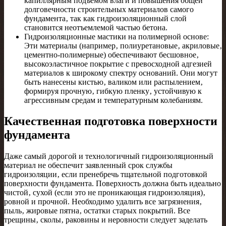
капиллярным подъемом влаги и повышения общей
долговечности строительных материалов самого
фундамента‚ так как гидроизоляционный слой
становится неотъемлемой частью бетона.
Гидроизоляционные мастики на полимерной основе:
Эти материалы (например‚ полиуретановые‚ акриловые‚
цементно-полимерные) обеспечивают бесшовное‚
высокоэластичное покрытие с превосходной адгезией
материалов к широкому спектру оснований. Они могут
быть нанесены кистью‚ валиком или распылением‚
формируя прочную‚ гибкую пленку‚ устойчивую к
агрессивным средам и температурным колебаниям.
Качественная подготовка поверхности
фундамента
Даже самый дорогой и технологичный гидроизоляционный
материал не обеспечит заявленный срок службы
гидроизоляции‚ если пренебречь тщательной подготовкой
поверхности фундамента. Поверхность должна быть идеально
чистой‚ сухой (если это не проникающая гидроизоляция)‚
ровной и прочной. Необходимо удалить все загрязнения‚
пыль‚ жировые пятна‚ остатки старых покрытий. Все
трещины‚ сколы‚ раковины и неровности следует заделать