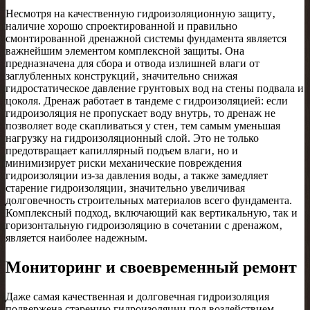
Несмотря на качественную гидроизоляционную защиту‚
наличие хорошо спроектированной и правильно
смонтированной дренажной системы фундамента является
важнейшим элементом комплексной защиты. Она
предназначена для сбора и отвода излишней влаги от
заглубленных конструкций‚ значительно снижая
гидростатическое давление грунтовых вод на стены подвала и
цоколя. Дренаж работает в тандеме с гидроизоляцией: если
гидроизоляция не пропускает воду внутрь‚ то дренаж не
позволяет воде скапливаться у стен‚ тем самым уменьшая
нагрузку на гидроизоляционный слой. Это не только
предотвращает капиллярный подъем влаги‚ но и
минимизирует риски механические повреждения
гидроизоляции из-за давления воды‚ а также замедляет
старение гидроизоляции‚ значительно увеличивая
долговечность строительных материалов всего фундамента.
Комплексный подход‚ включающий как вертикальную‚ так и
горизонтальную гидроизоляцию в сочетании с дренажом‚
является наиболее надежным.
Мониторинг и своевременный ремонт
Даже самая качественная и долговечная гидроизоляция
подвержена старению гидроизоляции под воздействием