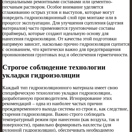
специальными ремонтными составами или цементно-
песчаным раствором. Особое внимание уделяется
сглаживанию острых углов и выступов‚ которые могут
повредить гидроизоляционный слой при монтаже или в
процессе эксплуатации. Для улучшения сцепления (адгезия
материалов) часто применяются грунтовочные составы
(праймеры)‚ которые создают идеальную основу для
нанесения гидроизоляции. От качества этой подготовки
напрямую зависит‚ насколько прочно гидроизоляция сцепится
с основанием‚ что критически важно для предотвращения
проникновения грунтовых вод и обеспечения герметичности.
Строгое соблюдение технологии
укладки гидроизоляции
Каждый тип гидроизоляционного материала имеет свою
специфическую технологию укладки гидроизоляции‚
разработанную производителем. Игнорирование этих
рекомендаций – одна из наиболее частых причин
преждевременного выхода системы из строя и‚ как следствие‚
старения гидроизоляции. Важно строго соблюдать
температурный режим при нанесении (как воздуха‚ так и
поверхности)‚ правильно формировать нахлесты (для
рулонной гидроизоляции)‚ обеспечивать необходимую