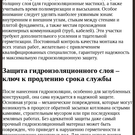
толщину слоя (для гидроизоляционные мастики)‚ а также
учитывать время полимеризации и высыхания. Особое
внимание следует уделять наиболее уязвимым зонам:
внутренним и внешним углам‚ стыкам между стенами и
плитой фундамента‚ а также местам прохождения
инженерных коммуникаций (труб‚ кабелей). Эти участки
требуют дополнительного усиления и тщательной
герметизации. Постоянный контроль качества монтажа на
всех этапах работ‚ желательно с привлечением
квалифицированных специалистов‚ гарантирует надежность
и максимальную гидроизоляционную защиту.
Защита гидроизоляционного слоя –
ключ к продлению срока службы
После нанесения гидроизоляции‚ особенно для заглубленных
конструкций‚ она сама нуждается в надежной защите.
Основная угроза – механические повреждения‚ которые могут
возникнуть в процессе обратной засыпки котлована острыми
камнями‚ строительным мусором или при последующих
земляных работах. Без адекватной защиты даже самый
прочный гидроизоляционный материал может быть
поврежден‚ что приведет к нарушению герметичности и
проникновению грунтовых вод. Для этого используются