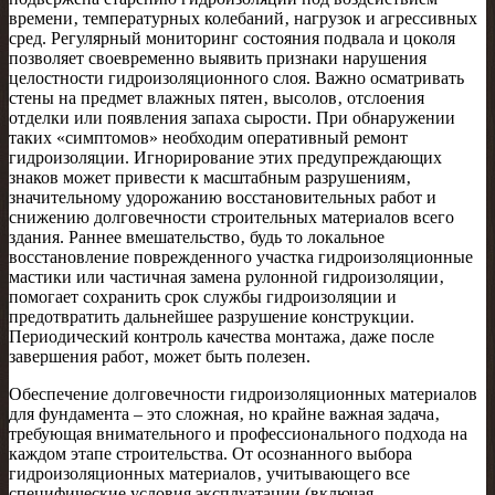
времени‚ температурных колебаний‚ нагрузок и агрессивных
сред. Регулярный мониторинг состояния подвала и цоколя
позволяет своевременно выявить признаки нарушения
целостности гидроизоляционного слоя. Важно осматривать
стены на предмет влажных пятен‚ высолов‚ отслоения
отделки или появления запаха сырости. При обнаружении
таких «симптомов» необходим оперативный ремонт
гидроизоляции. Игнорирование этих предупреждающих
знаков может привести к масштабным разрушениям‚
значительному удорожанию восстановительных работ и
снижению долговечности строительных материалов всего
здания. Раннее вмешательство‚ будь то локальное
восстановление поврежденного участка гидроизоляционные
мастики или частичная замена рулонной гидроизоляции‚
помогает сохранить срок службы гидроизоляции и
предотвратить дальнейшее разрушение конструкции.
Периодический контроль качества монтажа‚ даже после
завершения работ‚ может быть полезен.
Обеспечение долговечности гидроизоляционных материалов
для фундамента – это сложная‚ но крайне важная задача‚
требующая внимательного и профессионального подхода на
каждом этапе строительства. От осознанного выбора
гидроизоляционных материалов‚ учитывающего все
специфические условия эксплуатации (включая