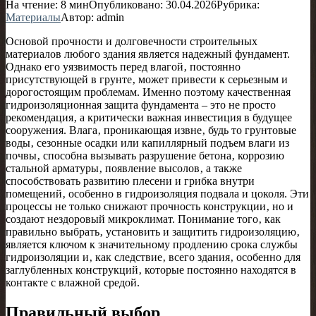
На чтение:
8 мин
Опубликовано:
30.04.2026
Рубрика:
Материалы
Автор:
admin
Основой прочности и долговечности строительных
материалов любого здания является надежный фундамент.
Однако его уязвимость перед влагой‚ постоянно
присутствующей в грунте‚ может привести к серьезным и
дорогостоящим проблемам. Именно поэтому качественная
гидроизоляционная защита фундамента – это не просто
рекомендация‚ а критически важная инвестиция в будущее
сооружения. Влага‚ проникающая извне‚ будь то грунтовые
воды‚ сезонные осадки или капиллярный подъем влаги из
почвы‚ способна вызывать разрушение бетона‚ коррозию
стальной арматуры‚ появление высолов‚ а также
способствовать развитию плесени и грибка внутри
помещений‚ особенно в гидроизоляция подвала и цоколя. Эти
процессы не только снижают прочность конструкции‚ но и
создают нездоровый микроклимат. Понимание того‚ как
правильно выбрать‚ установить и защитить гидроизоляцию‚
является ключом к значительному продлению срока службы
гидроизоляции и‚ как следствие‚ всего здания‚ особенно для
заглубленных конструкций‚ которые постоянно находятся в
контакте с влажной средой.
Правильный выбор