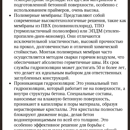
подготовленной бетонной поверхности‚ особенно с
использованием праймеров‚ очень высока.
Полимерные мембраны: Представляют собой
современные высокотехнологичные решения‚ такие как
мембраны из ПВХ (поливинилхлорид)‚ ТПО
(термопластичный полиолефин) или ЭПДМ (этилен-
пропилен-диен-мономер). Они отличаются
исключительной эластичностью‚ высокой прочностью
на прокол‚ долговечностью и отличной химической
стойкостью. Монтаж полимерных мембран часто
осуществляется методом сварки горячим воздухом‚ что
обеспечивает абсолютно герметичные швы. Их срок
службы гидроизоляции может достигать 50 и более лет‚
что делает их идеальным выбором для ответственных
заглубленных конструкций.
Проникающая гидроизоляция: Это уникальный тип
гидроизоляции‚ который работает не на поверхности‚ а
внутри структуры бетона. Специальные составы‚
наносимые на влажную бетонную поверхность‚
проникают в капилляры и поры материала‚ образуя
нерастворимые кристаллы. Эти кристаллы полностью
блокируют движение воды‚ делая бетон
водонепроницаемым по всей его толщине. Это
особенно эффективное решение для борьбы с