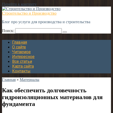
Перейти к контенту
Строительство и Производство
Блог про услуги для производства и строительства
Поиск:
Главная
О сайте
Читаемое
Интересное
Все статьи
Карта сайта
Контакты
Главная
»
Материалы
Как обеспечить долговечность
гидроизоляционных материалов для
фундамента