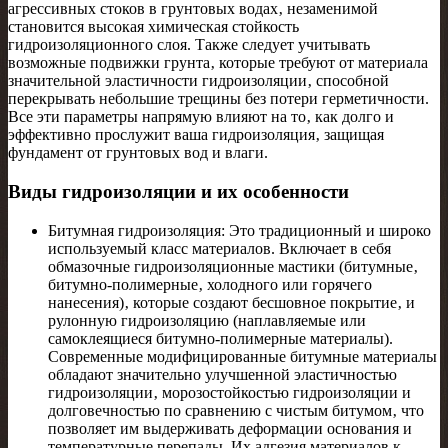
агрессивных стоков в грунтовых водах‚ незаменимой
становится высокая химическая стойкость
гидроизоляционного слоя. Также следует учитывать
возможные подвижки грунта‚ которые требуют от материала
значительной эластичности гидроизоляции‚ способной
перекрывать небольшие трещины без потери герметичности.
Все эти параметры напрямую влияют на то‚ как долго и
эффективно прослужит ваша гидроизоляция‚ защищая
фундамент от грунтовых вод и влаги.
Виды гидроизоляции и их особенности
Битумная гидроизоляция: Это традиционный и широко
используемый класс материалов. Включает в себя
обмазочные гидроизоляционные мастики (битумные‚
битумно-полимерные‚ холодного или горячего
нанесения)‚ которые создают бесшовное покрытие‚ и
рулонную гидроизоляцию (наплавляемые или
самоклеящиеся битумно-полимерные материалы).
Современные модифицированные битумные материалы
обладают значительно улучшенной эластичностью
гидроизоляции‚ морозостойкостью гидроизоляции и
долговечностью по сравнению с чистым битумом‚ что
позволяет им выдерживать деформации основания и
температурные перепады. Их адгезия материалов к