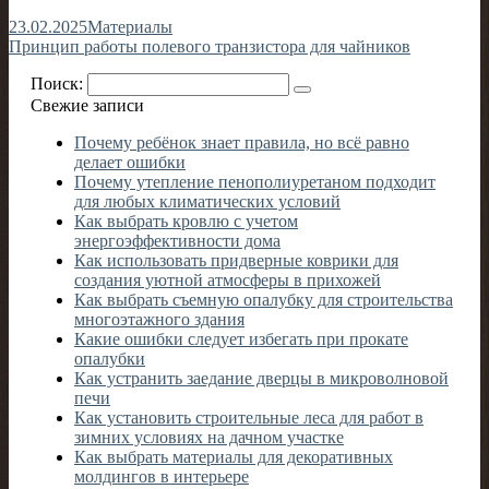
23.02.2025
Материалы
Принцип работы полевого транзистора для чайников
Поиск:
Свежие записи
Почему ребёнок знает правила, но всё равно
делает ошибки
Почему утепление пенополиуретаном подходит
для любых климатических условий
Как выбрать кровлю с учетом
энергоэффективности дома
Как использовать придверные коврики для
создания уютной атмосферы в прихожей
Как выбрать съемную опалубку для строительства
многоэтажного здания
Какие ошибки следует избегать при прокате
опалубки
Как устранить заедание дверцы в микроволновой
печи
Как установить строительные леса для работ в
зимних условиях на дачном участке
Как выбрать материалы для декоративных
молдингов в интерьере