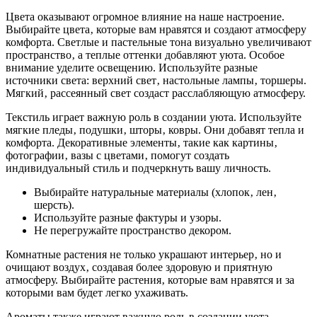
Цвета оказывают огромное влияние на наше настроение.
Выбирайте цвета‚ которые вам нравятся и создают атмосферу
комфорта. Светлые и пастельные тона визуально увеличивают
пространство‚ а теплые оттенки добавляют уюта. Особое
внимание уделите освещению. Используйте разные
источники света: верхний свет‚ настольные лампы‚ торшеры.
Мягкий‚ рассеянный свет создаст расслабляющую атмосферу.
Текстиль играет важную роль в создании уюта. Используйте
мягкие пледы‚ подушки‚ шторы‚ ковры. Они добавят тепла и
комфорта. Декоративные элементы‚ такие как картины‚
фотографии‚ вазы с цветами‚ помогут создать
индивидуальный стиль и подчеркнуть вашу личность.
Выбирайте натуральные материалы (хлопок‚ лен‚
шерсть).
Используйте разные фактуры и узоры.
Не перегружайте пространство декором.
Комнатные растения не только украшают интерьер‚ но и
очищают воздух‚ создавая более здоровую и приятную
атмосферу. Выбирайте растения‚ которые вам нравятся и за
которыми вам будет легко ухаживать.
Ароматы также играют важную роль в создании уюта.