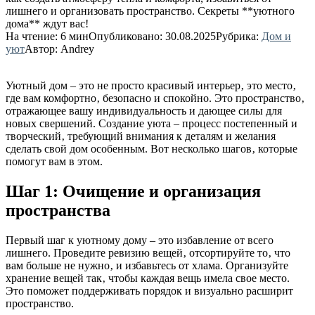
лишнего и организовать пространство. Секреты **уютного
дома** ждут вас!
На чтение:
6 мин
Опубликовано:
30.08.2025
Рубрика:
Дом и
уют
Автор:
Andrey
Уютный дом – это не просто красивый интерьер‚ это место‚
где вам комфортно‚ безопасно и спокойно. Это пространство‚
отражающее вашу индивидуальность и дающее силы для
новых свершений. Создание уюта – процесс постепенный и
творческий‚ требующий внимания к деталям и желания
сделать свой дом особенным. Вот несколько шагов‚ которые
помогут вам в этом.
Шаг 1: Очищение и организация
пространства
Первый шаг к уютному дому – это избавление от всего
лишнего. Проведите ревизию вещей‚ отсортируйте то‚ что
вам больше не нужно‚ и избавьтесь от хлама. Организуйте
хранение вещей так‚ чтобы каждая вещь имела свое место.
Это поможет поддерживать порядок и визуально расширит
пространство.