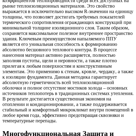
коэффициентов теплопроводности среди всех доступных на
рынке теплоизоляционных материалов. Это свойство
выражается в исключительно высоком R-значении на единицу
толщины‚ что позволяет достигать требуемых показателей
термического сопротивления ограждающих конструкций при
минимальной толщине изоляционного слоя. Таким образом‚
сохраняется максимальное полезное внутреннее пространство
здания. Ключевым преимуществом напыляемого ППУ
является его уникальная способность к формированию
абсолютно бесшовного теплового контура. В процессе
нанесения материал активно расширяется‚ полностью
заполняя пустоты‚ щели и неровности‚ а также плотно
прилегая к любым поверхностям и конструктивным
элементам. Это применимо к стенам‚ кровле‚ чердаку‚ а также
к изоляции фундамента. Данная методика гарантирует
абсолютную герметичность всей теплоизоляционной
оболочки и полное отсутствие мостиков холода – основных
источников теплопотерь в традиционных системах утепления.
В результате достигается существенная экономия на
отоплении и кондиционировании‚ а также поддерживается
стабильный и комфортный микроклимат внутри помещений в
любое время года‚ эффективно предотвращая сквозняки и
температурные перепады.
Многофункциональная Защита и