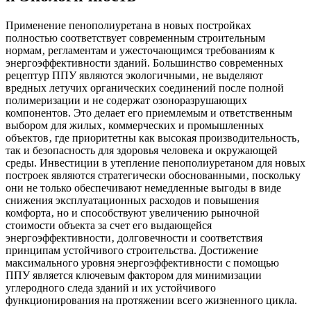
Применение пенополиуретана в новых постройках
полностью соответствует современным строительным
нормам‚ регламентам и ужесточающимся требованиям к
энергоэффективности зданий. Большинство современных
рецептур ППУ являются экологичными‚ не выделяют
вредных летучих органических соединений после полной
полимеризации и не содержат озоноразрушающих
компонентов. Это делает его приемлемым и ответственным
выбором для жилых‚ коммерческих и промышленных
объектов‚ где приоритетны как высокая производительность‚
так и безопасность для здоровья человека и окружающей
среды. Инвестиции в утепление пенополиуретаном для новых
построек являются стратегически обоснованными‚ поскольку
они не только обеспечивают немедленные выгоды в виде
снижения эксплуатационных расходов и повышения
комфорта‚ но и способствуют увеличению рыночной
стоимости объекта за счет его выдающейся
энергоэффективности‚ долговечности и соответствия
принципам устойчивого строительства. Достижение
максимального уровня энергоэффективности с помощью
ППУ является ключевым фактором для минимизации
углеродного следа зданий и их устойчивого
функционирования на протяжении всего жизненного цикла.