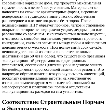
современные каркасные дома‚ где требуется максимальная
герметичность и легкий вес утеплителя. Материал легко
наносится на сложные архитектурные формы‚ неровные
поверхности и труднодоступные участки‚ обеспечивая
равномерное и плотное покрытие без зазоров. После
полимеризации ППУ образует прочное‚ легкое и стабильное
покрытие‚ которое не подвержено усадке‚ деформации или
расслоению со временем. Закрытоячеистый пенополиуретан‚
в частности‚ способен значительно увеличивать прочность
конструкции‚ связывая элементы между собой и обеспечивая
дополнительную жесткость. Прогнозируемый срок службы
пенополиуретановой изоляции составляет несколько
десятилетий (до 50 лет и более)‚ что существенно превышает
эксплуатационный ресурс многих традиционных
утеплителей‚ обеспечивая длительную и надежную защиту
без необходимости дорогостоящей замены или ремонта. Это
напрямую обуславливает высокую окупаемость инвестиций‚
поскольку первоначальные затраты на качественную
изоляцию компенсируются многолетней экономией на
энергоресурсах и практически полным отсутствием
эксплуатационных расходов на сам утеплитель.
Соответствие Строительным Нормам
и Экологичность