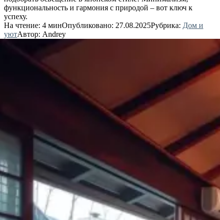
функциональность и гармония с природой – вот ключ к
успеху.
На чтение:
4 мин
Опубликовано:
27.08.2025
Рубрика:
Дом и
уют
Автор:
Andrey