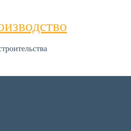
оизводство
строительства