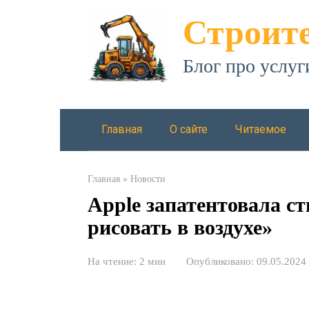
Перейти
Строите
к
контенту
Блог про услуг
Главная
О сайте
Читаемое
Главная
»
Новости
Apple запатентовала с
рисовать в воздухе»
На чтение:
2 мин
Опубликовано:
09.05.2024