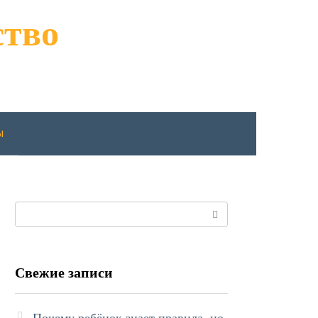
ство
ы
Поиск:
Свежие записи
Почему ребёнок знает правила, но