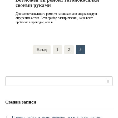
своими руками
Для самостоятельного ремонта газонокосилки сперва следует
определить её тип. Если прибор электрический, чаще всего
проблема в проводке, а не в
Пагинация
Назад
1
2
3
записей
Поиск:
Свежие записи
Почему ребёнок знает правила, но всё равно делает