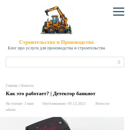
Перейти
к
контенту
Строительство и Производство
Блог про услуги для производства и строительства
Поиск:
Главная
»
Новости
Как это работает? | Детектор банкнот
На чтение:
3 мин
Опубликовано:
05.12.2021
Новости
admin