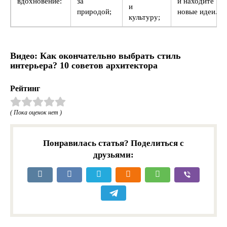
вдохновение:
за
и находите
и
природой;
новые идеи.
культуру;
Видео: Как окончательно выбрать стиль
интерьера? 10 советов архитектора
Рейтинг
( Пока оценок нет )
Понравилась статья? Поделиться с
друзьями: