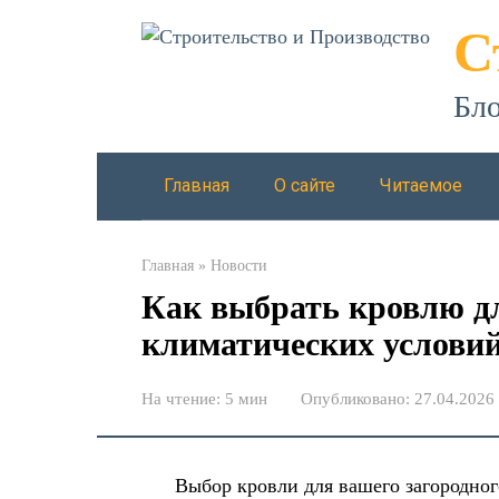
Перейти
С
к
контенту
Бло
Главная
О сайте
Читаемое
Главная
»
Новости
Как выбрать кровлю дл
климатических услови
На чтение:
5 мин
Опубликовано:
27.04.2026
Выбор кровли для вашего загородного