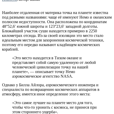
Наиболее отдаленная от материка точка на планете известна
под разными названиями: чаще её именуют Немо и океанским
полюсом недоступности. Она расположена по координатам
48°52,6′ южной широты и 123°23,6′ западной долготы.
Ближайший участок суши находится примерно в 2250
километрах отсюда. Из-за своей изоляции это место стало
идеальным местом для захоронения космической техники,
поэтому его нередко называют кладбищем космических
кораблей.
«Это место находится в Тихом океане и
представляет собой самую удаленную от любой
человеческой цивилизации точку на нашей
планете», — описывает точку Немо
аэрокосмическое агентство NASA.
Однако у Билла Айлора, аэрокосмического инженера и
специалиста по возвращению космических аппаратов в
атмосферу, имеется иное определение этого места:
«Это самое лучшее на планете место для того,
чтобы что-то уронить с космоса, не принеся при
этом стороннего ущерба».