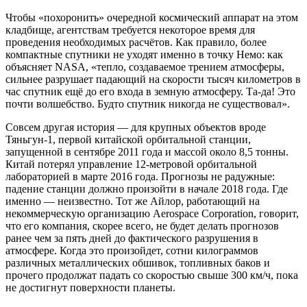
Чтобы «похоронить» очередной космический аппарат на этом
кладбище, агентствам требуется некоторое время для
проведения необходимых расчётов. Как правило, более
компактные спутники не уходят именно в точку Немо: как
объясняет NASA, «тепло, создаваемое трением атмосферы,
сильнее разрушает падающий на скорости тысяч километров в
час спутник ещё до его входа в земную атмосферу. Та-да! Это
почти волшебство. Будто спутник никогда не существовал».
Совсем другая история — для крупных объектов вроде
Тяньгун-1, первой китайской орбитальной станции,
запущенной в сентябре 2011 года и массой около 8,5 тонны.
Китай потерял управление 12-метровой орбитальной
лабораторией в марте 2016 года. Прогнозы не радужные:
падение станции должно произойти в начале 2018 года. Где
именно — неизвестно. Тот же Айлор, работающий на
некоммерческую организацию Aerospace Corporation, говорит,
что его компания, скорее всего, не будет делать прогнозов
ранее чем за пять дней до фактического разрушения в
атмосфере. Когда это произойдет, сотни килограммов
различных металлических обшивок, топливных баков и
прочего продолжат падать со скоростью свыше 300 км/ч, пока
не достигнут поверхности планеты.