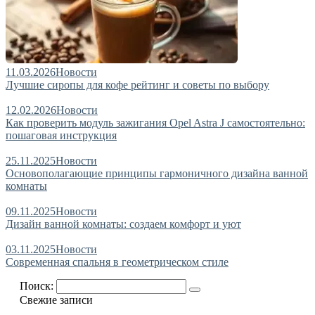
11.03.2026
Новости
Лучшие сиропы для кофе рейтинг и советы по выбору
12.02.2026
Новости
Как проверить модуль зажигания Opel Astra J самостоятельно:
пошаговая инструкция
25.11.2025
Новости
Основополагающие принципы гармоничного дизайна ванной
комнаты
09.11.2025
Новости
Дизайн ванной комнаты: создаем комфорт и уют
03.11.2025
Новости
Современная спальня в геометрическом стиле
Поиск:
Свежие записи