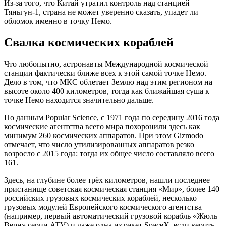
Из-за того, что Китай утратил контроль над станцией
Тяньгун-1, страна не может уверенно сказать, упадет ли
обломок именно в точку Немо.
Свалка космических кораблей
Что любопытно, астронавты Международной космической
станции фактически ближе всех к этой самой точке Немо.
Дело в том, что МКС облетает Землю над этим регионом на
высоте около 400 километров, тогда как ближайшая суша к
точке Немо находится значительно дальше.
По данным Popular Science, с 1971 года по середину 2016 года
космические агентства всего мира похоронили здесь как
минимум 260 космических аппаратов. При этом Gizmodo
отмечает, что число утилизированных аппаратов резко
возросло с 2015 года: тогда их общее число составляло всего
161.
Здесь, на глубине более трёх километров, нашли последнее
пристанище советская космическая станция «Мир», более 140
российских грузовых космических кораблей, несколько
грузовых модулей Европейского космического агентства
(например, первый автоматический грузовой корабль «Жюль
Верн» серии ATV) и даже одна из ракет SpaceX, если верить