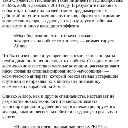
таки случаются. Последние такие инциденты зафиксированы
в 1996, 2009 и дважды в 2013 году. В результате подобных
событий, а также под воздействием преднамеренных
действий по уничтожению спутников, образуется огромное
количество мусора, создающего угрозу другим рабочим
аппаратам и риску каскадного эффекта.
«Мы обнаружили, что этот мусор может
находиться на орбите сотни лет», — комментирует
Айлор.
Чтобы снизить риски, устаревшие космические аппараты
необходимо постепенно сводить с орбиты. Сегодня многие
космические агентства и частные компании рассматривают
идею создания специализированного «мусорщика» —
космического аппарата, который бы схватывал устаревшие
спутники и направлял их к underwater-питомнику
космических кораблей на Земле.
Однако Айлор, как и другие специалисты, настаивает на
разработке новых технологий и методов захвата,
транспортировки и удаления старого неконтролируемого
мусора, накопившегося на орбите и создающего реальную
угрозу.
«Я предлагал идею, напоминающую XPRIZE и