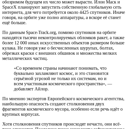
обозримом будущем их число может вырасти. Илон Маск и
SpaceX планируют запустить собственную глобальную сеть
интернета, для чего потребуется около 4425 спутников. Иначе
говоря, на орбите уже полно аппаратуры, а вскоре её станет
ещё больше.
По данным Space-Track.org, помимо спутников на орбите
находятся тысячи неконтролируемых обломков ракет, а также
более 12 000 иных искусственных объектов размером больше
кулака. Не говоря уже о бесчисленных шурупах, болтах,
обрезках краски с внешних обшивок и множества мелких
металлических частиц.
«Со временем страны начинают понимать, что
буквально захламляют космос, и это становится
серьёзной угрозой не только их системам, но и
всем участникам космического пространства», —
добавляет Айлор.
По мнению экспертов Европейского космического агентства,
наибольшую опасность создают столкновения двух
фрагментов космического мусора, особенно если речь идёт о
крупных корпусах.
Хотя столкновения спутников происходят нечасто, они всё-