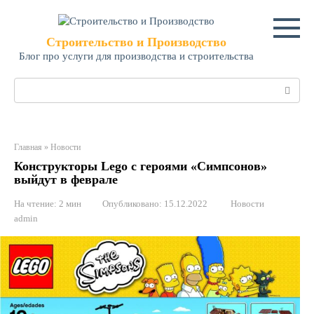
Перейти
к
контенту
Строительство и Производство
Блог про услуги для производства и строительства
Поиск:
Главная
»
Новости
Конструкторы Lego с героями «Симпсонов»
выйдут в феврале
На чтение:
2 мин
Опубликовано:
15.12.2022
Новости
admin