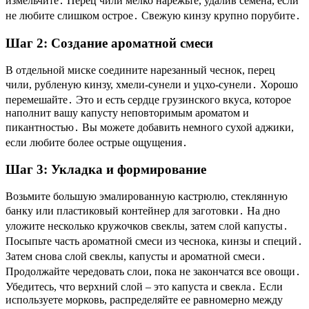
измельчите․ Перец чили мелко нарежьте, удалив семена, если
не любите слишком острое․ Свежую кинзу крупно порубите․
Шаг 2: Создание ароматной смеси
В отдельной миске соедините нарезанный чеснок, перец
чили, рубленую кинзу, хмели-сунели и уцхо-сунели․ Хорошо
перемешайте․ Это и есть сердце грузинского вкуса, которое
наполнит вашу капусту неповторимым ароматом и
пикантностью․ Вы можете добавить немного сухой аджики,
если любите более острые ощущения․
Шаг 3: Укладка и формирование
Возьмите большую эмалированную кастрюлю, стеклянную
банку или пластиковый контейнер для заготовки․ На дно
уложите несколько кружочков свеклы, затем слой капусты․
Посыпьте часть ароматной смеси из чеснока, кинзы и специй․
Затем снова слой свеклы, капусты и ароматной смеси․
Продолжайте чередовать слои, пока не закончатся все овощи․
Убедитесь, что верхний слой – это капуста и свекла․ Если
используете морковь, распределяйте ее равномерно между