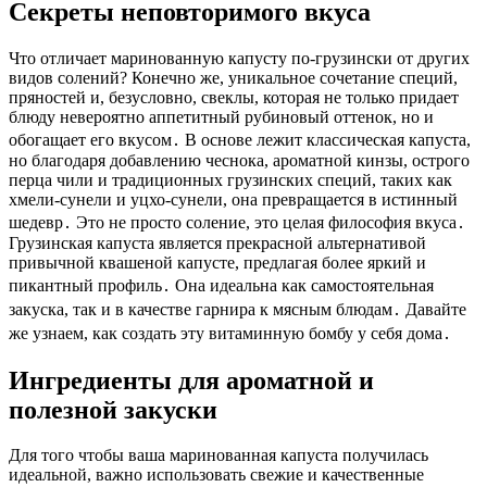
Секреты неповторимого вкуса
Что отличает маринованную капусту по-грузински от других
видов солений? Конечно же, уникальное сочетание специй,
пряностей и, безусловно, свеклы, которая не только придает
блюду невероятно аппетитный рубиновый оттенок, но и
обогащает его вкусом․ В основе лежит классическая капуста,
но благодаря добавлению чеснока, ароматной кинзы, острого
перца чили и традиционных грузинских специй, таких как
хмели-сунели и уцхо-сунели, она превращается в истинный
шедевр․ Это не просто соление, это целая философия вкуса․
Грузинская капуста является прекрасной альтернативой
привычной квашеной капусте, предлагая более яркий и
пикантный профиль․ Она идеальна как самостоятельная
закуска, так и в качестве гарнира к мясным блюдам․ Давайте
же узнаем, как создать эту витаминную бомбу у себя дома․
Ингредиенты для ароматной и
полезной закуски
Для того чтобы ваша маринованная капуста получилась
идеальной, важно использовать свежие и качественные