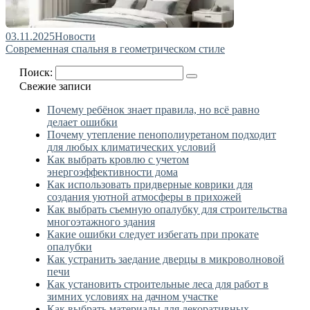
03.11.2025
Новости
Современная спальня в геометрическом стиле
Поиск:
Свежие записи
Почему ребёнок знает правила, но всё равно
делает ошибки
Почему утепление пенополиуретаном подходит
для любых климатических условий
Как выбрать кровлю с учетом
энергоэффективности дома
Как использовать придверные коврики для
создания уютной атмосферы в прихожей
Как выбрать съемную опалубку для строительства
многоэтажного здания
Какие ошибки следует избегать при прокате
опалубки
Как устранить заедание дверцы в микроволновой
печи
Как установить строительные леса для работ в
зимних условиях на дачном участке
Как выбрать материалы для декоративных