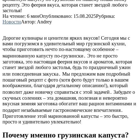
рецепту. Это феерия вкуса, которая станет звездой любого
застолья!
На чтение:
6 мин
Опубликовано:
15.08.2025
Рубрика:
Новости
Автор:
Andrey
Дорогие кулинары и ценители ярких вкусов! Сегодня мы с
вами погрузимся в удивительный мир грузинской кухни,
чтобы приготовить нечто по-настоящему особенное –
маринованную капусту по-грузински․ Это не просто
заготовка, это настоящая феерия вкусов и ароматов, которая
станет звездой любого застолья, будь то праздничный ужин
или повседневная закуска․ Мы предложим вам подробный
пошаговый рецепт с фото (хотя фото будут только в вашем
воображении, благодаря детальному описанию!), который
позволит даже новичку справиться с этой задачей․ Забудьте о
скучных солениях – эта домашняя, полезная и невероятно
вкусная зимняя заготовка обогатит ваш рацион витаминами и
подарит незабываемые гастрономические впечатления․
Приготовление этой маринованной капусты – это быстро,
просто и удивительно увлекательно!
Почему именно грузинская капуста?