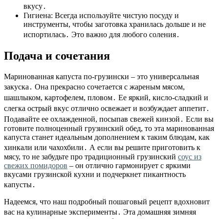
вкусу․
Гигиена: Всегда используйте чистую посуду и
инструменты, чтобы заготовка хранилась дольше и не
испортилась․ Это важно для любого соления․
Подача и сочетания
Маринованная капуста по-грузински – это универсальная
закуска․ Она прекрасно сочетается с жареным мясом,
шашлыком, картофелем, пловом․ Ее яркий, кисло-сладкий и
слегка острый вкус отлично освежает и возбуждает аппетит․
Подавайте ее охлажденной, посыпав свежей кинзой․ Если вы
готовите полноценный грузинский обед, то эта маринованная
капуста станет идеальным дополнением к таким блюдам, как
хинкали или чахохбили․ А если вы решите приготовить к
мясу, то не забудьте про традиционный грузинский
соус из
свежих помидоров
– он отлично гармонирует с яркими
вкусами грузинской кухни и подчеркнет пикантность
капусты․
Надеемся, что наш подробный пошаговый рецепт вдохновит
вас на кулинарные эксперименты․ Эта домашняя зимняя