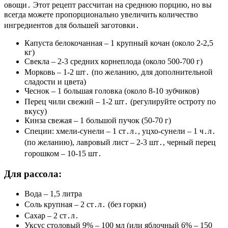
овощи․ Этот рецепт рассчитан на среднюю порцию, но вы
всегда можете пропорционально увеличить количество
ингредиентов для большей заготовки․
Капуста белокочанная – 1 крупный кочан (около 2-2,5
кг)
Свекла – 2-3 средних корнеплода (около 500-700 г)
Морковь – 1-2 шт․ (по желанию, для дополнительной
сладости и цвета)
Чеснок – 1 большая головка (около 8-10 зубчиков)
Перец чили свежий – 1-2 шт․ (регулируйте остроту по
вкусу)
Кинза свежая – 1 большой пучок (50-70 г)
Специи: хмели-сунели – 1 ст․л․, уцхо-сунели – 1 ч․л․
(по желанию), лавровый лист – 2-3 шт․, черный перец
горошком – 10-15 шт․
Для рассола:
Вода – 1,5 литра
Соль крупная – 2 ст․л․ (без горки)
Сахар – 2 ст․л․
Уксус столовый 9% – 100 мл (или яблочный 6% – 150