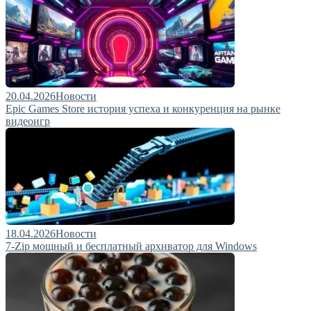
20.04.2026
Новости
Epic Games Store история успеха и конкуренция на рынке
видеоигр
18.04.2026
Новости
7-Zip мощный и бесплатный архиватор для Windows