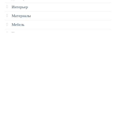
Интерьер
Материалы
Мебель
Новости
Новости
Ремонт
Ремонт и строительство
Строительство
Техника