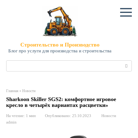
Перейти
к
контенту
Строительство и Производство
Блог про услуги для производства и строительства
Поиск:
Главная
»
Новости
Sharkoon Skiller SGS2: комфортное игровое
кресло в четырёх вариантах расцветки»
На чтение:
1 мин
Опубликовано:
25.10.2023
Новости
admin