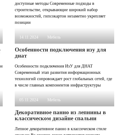
доступные методы Современные подходы в
строительстве, открывающие широкий набор
возможностей, гипсокартон незаметно укрепляет
позиции
14.11.2024
Мебель
о
Особенности подключения изу для
днат
ри
Особенности подключения ИзУ для ДНАТ
Современный этап развития информационных
технологий сопровождает рост глобальных сетей, где
в числе главных компонентов инфраструктуры
05.11.2024
Мебель
Декоративное панно из лепнины в
классическом дизайне спальни
Лепное декоративное панно в классическом стиле
спальни Во многих домах встречается комната,