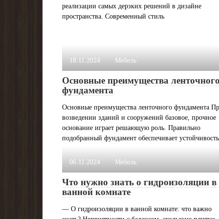
реализации самых дерзких решений в дизайне
пространства. Современный стиль
18.11.2024
Мебель
Основные преимущества ленточног
фундамента
Основные преимущества ленточного фундамента П
возведении зданий и сооружений базовое, прочное
основание играет решающую роль. Правильно
подобранный фундамент обеспечивает устойчивость
06.11.2024
Мебель
Что нужно знать о гидроизоляции в
ванной комнате
— О гидроизоляции в ванной комнате: что важно
знать? Неприятности с балансом, скользкие плитки,