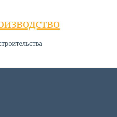
оизводство
строительства