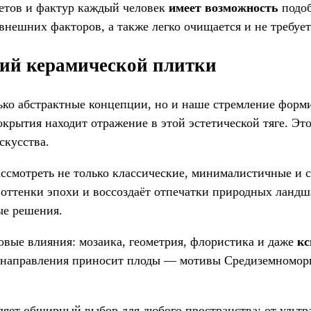
ветов и фактур каждый человек
имеет возможность
подоб
внешних факторов, а также легко очищается и не требует
ний керамической плитки
ко абстрактные концепции, но и наше стремление форми
крытия находит отражение в этой эстетической тяге. Эт
скусства.
ассмотреть не только классические, минималистичные и 
оттенки эпохи и воссоздаёт отпечатки природных ландша
ые решения.
овые влияния: мозаика, геометрия, флористика и даже
кс
 направления приносит плоды — мотивы Средиземноморь
ляет обширный выбор для любого пространства: от ульт