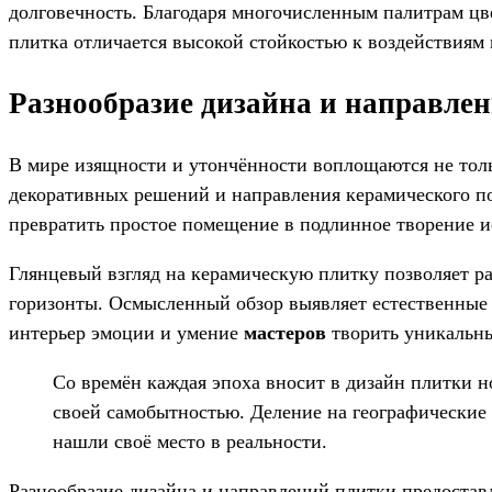
долговечность. Благодаря многочисленным палитрам ц
плитка отличается высокой стойкостью к воздействиям 
Разнообразие дизайна и направле
В мире изящности и утончённости воплощаются не толь
декоративных решений и направления керамического по
превратить простое помещение в подлинное творение и
Глянцевый взгляд на керамическую плитку позволяет р
горизонты. Осмысленный обзор выявляет естественные 
интерьер эмоции и умение
мастеров
творить уникальн
Со времён каждая эпоха вносит в дизайн плитки н
своей самобытностью. Деление на географические
нашли своё место в реальности.
Разнообразие дизайна и направлений плитки предостав