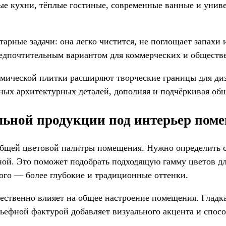
е кухни, тёплые гостиные, современные ванные и унив
рные задачи: она легко чистится, не поглощает запахи 
редпочтительным вариантом для коммерческих и обществ
мической плитки расширяют творческие границы для диз
х архитектурных деталей, дополняя и подчёркивая общи
льной продукции под интерьер пом
общей цветовой палитры помещения. Нужно определить с
й. Это поможет подобрать подходящую гамму цветов для
кого — более глубокие и традиционные оттенки.
щественно влияет на общее настроение помещения. Гладк
ьефной фактурой добавляет визуального акцента и спосо