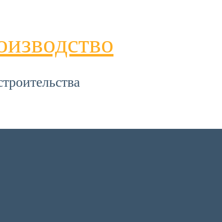
оизводство
строительства