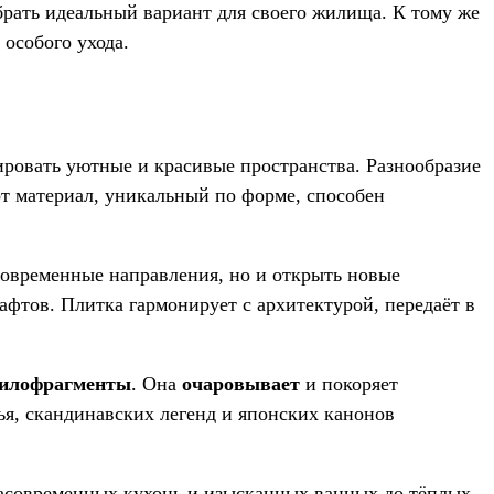
рать идеальный вариант для своего жилища. К тому же
 особого ухода.
ровать уютные и красивые пространства. Разнообразие
от материал, уникальный по форме, способен
современные направления, но и открыть новые
фтов. Плитка гармонирует с архитектурой, передаёт в
илофрагменты
. Она
очаровывает
и покоряет
я, скандинавских легенд и японских канонов
расовременных кухонь и изысканных ванных до тёплых