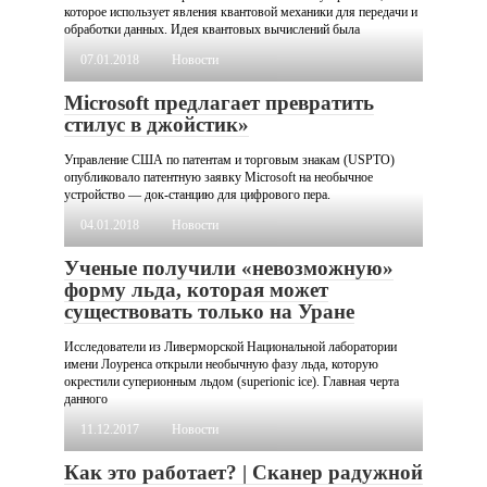
которое использует явления квантовой механики для передачи и
обработки данных. Идея квантовых вычислений была
07.01.2018
Новости
Microsoft предлагает превратить
стилус в джойстик»
Управление США по патентам и торговым знакам (USPTO)
опубликовало патентную заявку Microsoft на необычное
устройство — док-станцию для цифрового пера.
04.01.2018
Новости
Ученые получили «невозможную»
форму льда, которая может
существовать только на Уране
Исследователи из Ливерморской Национальной лаборатории
имени Лоуренса открыли необычную фазу льда, которую
окрестили суперионным льдом (superionic ice). Главная черта
данного
11.12.2017
Новости
Как это работает? | Сканер радужной