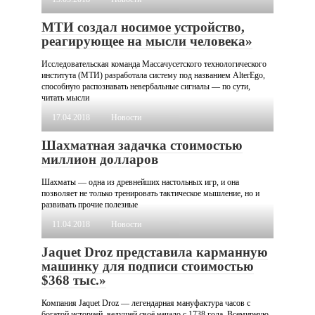
МТИ создал носимое устройство,
реагирующее на мысли человека»
Исследовательская команда Массачусетского технологического
института (МТИ) разработала систему под названием AlterEgo,
способную распознавать невербальные сигналы — по сути,
читать мысли
17.04.2018
Новости
Шахматная задачка стоимостью
миллион долларов
Шахматы — одна из древнейших настольных игр, и она
позволяет не только тренировать тактическое мышление, но и
развивать прочие полезные
11.04.2018
Новости
Jaquet Droz представила карманную
машинку для подписи стоимостью
$368 тыс.»
Компания Jaquet Droz — легендарная мануфактура часов с
богатой историей, ведущей своё начало с 1738 года. Всемирную