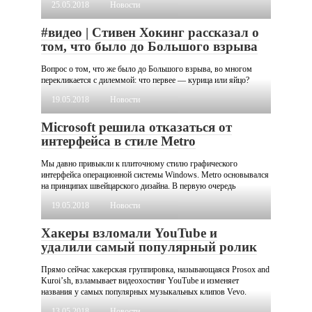
25.05.2018
Новости
#видео | Стивен Хокинг рассказал о
том, что было до Большого взрыва
Вопрос о том, что же было до Большого взрыва, во многом
перекликается с дилеммой: что первее — курица или яйцо?
19.05.2018
Новости
Microsoft решила отказаться от
интерфейса в стиле Metro
Мы давно привыкли к плиточному стилю графического
интерфейса операционной системы Windows. Metro основывался
на принципах швейцарского дизайна. В первую очередь
19.05.2018
Новости
Хакеры взломали YouTube и
удалили самый популярный ролик
Прямо сейчас хакерская группировка, называющаяся Prosox and
Kuroiʼsh, взламывает видеохостинг YouTube и изменяет
названия у самых популярных музыкальных клипов Vevo.
13.05.2018
Новости