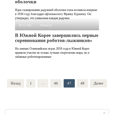
оболочки
Идея сканирования радужной оболочки глаза возникла впервые
в 1936 году благодаря офтальмологу Франку Буршeму. Он
утверждал, что уникальна каждая радужка
18.11.2017
Новости
В Южной Корее завершились первые
соревнования роботов-лыжников»
На зимних Олимпийских играх 2018 года в Южной Корее
приняли участие не только лучшие спортсмены мира, но и
забавные роботизированные
Пагинация
Назад
1
…
46
47
48
Далее
записей
Поиск: